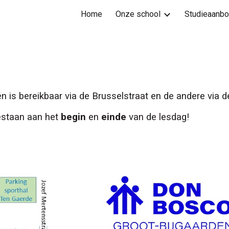
Home
Onze school
Studieaanb
ip to main content
Skip to navigat
is bereikbaar via de Brusselstraat en de andere via d
gestaan aan het
begin
en
einde
van de lesdag!