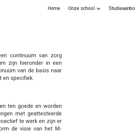
Home
Onze school
Studieaanb
ip to main content
Skip to navigat
n een continuüm van zorg
üm zijn hieronder in een
ntinuüm van de basis naar
 en specifiek.
ngen ten goede en worden
lingen met geattesteerde
actief te werk en zijn er
form de visie van het M-